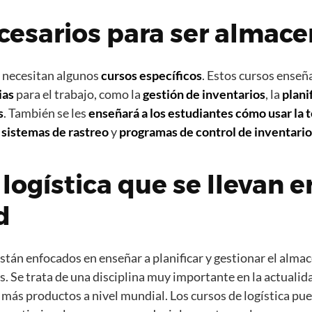
cesarios para ser almace
e necesitan algunos
cursos específicos
. Estos cursos enseñ
ias
para el trabajo, como la
gestión de inventarios
, la
plani
s
. También se les
enseñará a los estudiantes cómo usar la
t
o
sistemas de rastreo
y
programas de control de inventario
logística que se llevan e
d
están enfocados en enseñar a planificar y gestionar el alma
. Se trata de una disciplina muy importante en la actualida
más productos a nivel mundial. Los cursos de logística pu