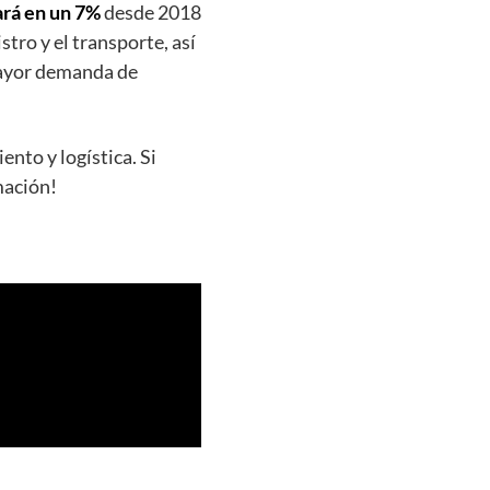
rá en un 7%
desde 2018
tro y el transporte, así
mayor demanda de
nto y logística. Si
mación!