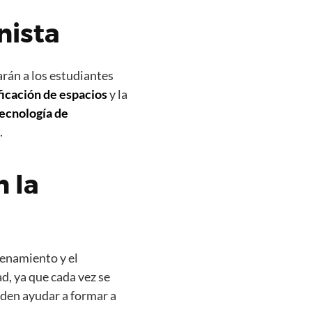
nista
arán a los estudiantes
ficación de espacios
y la
ecnología de
.
n la
cenamiento y el
d, ya que cada vez se
eden ayudar a formar a