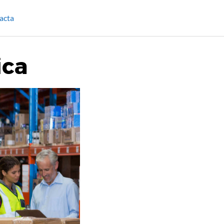
acta
ica