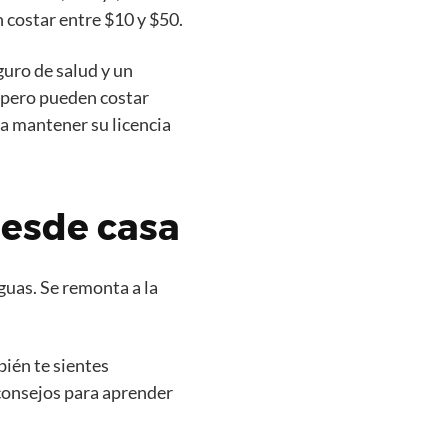
 costar entre $10 y $50.
guro de salud y un
, pero pueden costar
a mantener su licencia
desde casa
guas. Se remonta a la
bién te sientes
 consejos para aprender