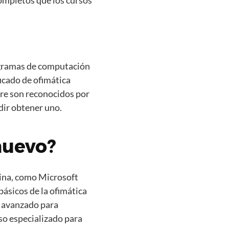
 completos que los cursos
rogramas de computación
icado de ofimática
pre son reconocidos por
dir obtener uno.
nuevo?
cina, como Microsoft
básicos de la ofimática
o avanzado para
so especializado para