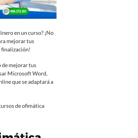
dinero en un curso? ¡No
ara mejorar tus
 finalización!
o de mejorar tus
usar Microsoft Word,
nline que se adaptará a
 cursos de ofimática
imática