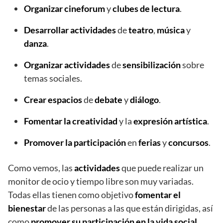
Organizar cineforum
y
clubes de lectura
.
Desarrollar actividades
de
teatro
,
música
y
danza
.
Organizar actividades
de
sensibilización
sobre
temas sociales.
Crear espacios
de
debate
y
diálogo
.
Fomentar la creatividad
y la
expresión artística
.
Promover la participación
en
ferias
y
concursos
.
Como vemos, las
actividades
que puede realizar un
monitor de ocio y tiempo libre son muy variadas.
Todas ellas tienen como objetivo
fomentar el
bienestar
de las personas a las que están dirigidas, así
como
promover su participación en la vida social
.